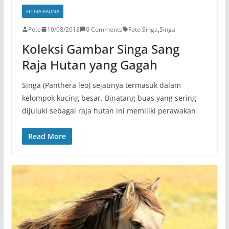
FLORA FAUNA
Pete
10/08/2018
0 Comments
Foto Singa
,
Singa
Koleksi Gambar Singa Sang
Raja Hutan yang Gagah
Singa (Panthera leo) sejatinya termasuk dalam
kelompok kucing besar. Binatang buas yang sering
dijuluki sebagai raja hutan ini memiliki perawakan
Read More