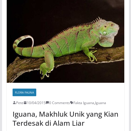
FLORA FAUNA
Pete
10/04/2015
0 Comments
Fakta Iguana
,
Iguana
Iguana, Makhluk Unik yang Kian
Terdesak di Alam Liar