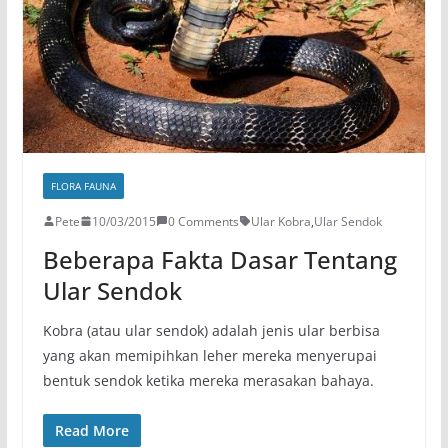
FLORA FAUNA
Pete
10/03/2015
0 Comments
Ular Kobra
,
Ular Sendok
Beberapa Fakta Dasar Tentang
Ular Sendok
Kobra (atau ular sendok) adalah jenis ular berbisa
yang akan memipihkan leher mereka menyerupai
bentuk sendok ketika mereka merasakan bahaya.
Read More