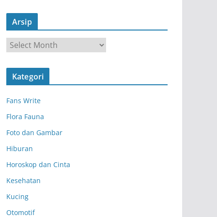
Arsip
A
r
s
Kategori
i
p
Fans Write
Flora Fauna
Foto dan Gambar
Hiburan
Horoskop dan Cinta
Kesehatan
Kucing
Otomotif