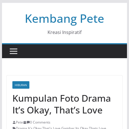
Skip
Kembang Pete
to
content
Kreasi Inspiratif
HIBURAN
Kumpulan Foto Drama
It’s Okay, That’s Love
Pete
0 Comments
Drama It's Okay That's Love
,
Gambar Its Okay Thats Love