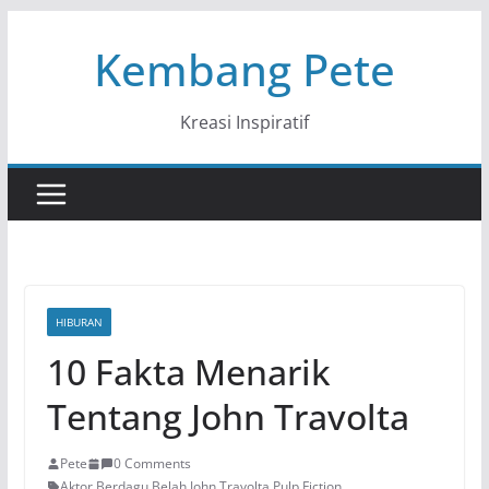
Skip
Kembang Pete
to
content
Kreasi Inspiratif
HIBURAN
10 Fakta Menarik
Tentang John Travolta
Pete
0 Comments
Aktor Berdagu Belah
,
John Travolta
,
Pulp Fiction