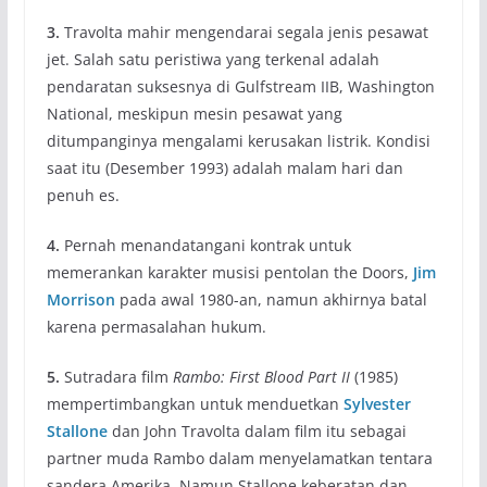
3.
Travolta mahir mengendarai segala jenis pesawat
jet. Salah satu peristiwa yang terkenal adalah
pendaratan suksesnya di Gulfstream IIB, Washington
National, meskipun mesin pesawat yang
ditumpanginya mengalami kerusakan listrik. Kondisi
saat itu (Desember 1993) adalah malam hari dan
penuh es.
4.
Pernah menandatangani kontrak untuk
memerankan karakter musisi pentolan the Doors,
Jim
Morrison
pada awal 1980-an, namun akhirnya batal
karena permasalahan hukum.
5.
Sutradara film
Rambo: First Blood Part II
(1985)
mempertimbangkan untuk menduetkan
Sylvester
Stallone
dan John Travolta dalam film itu sebagai
partner muda Rambo dalam menyelamatkan tentara
sandera Amerika. Namun Stallone keberatan dan