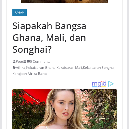
RAGAM
Siapakah Bangsa
Ghana, Mali, dan
Songhai?
Pete
0 Comments
Afrika
,
Kekaisaran Ghana
,
Kekaisaran Mali
,
Kekaisaran Songhai
,
Kerajaan Afrika Barat