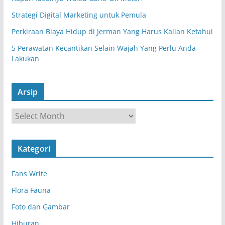
Strategi Digital Marketing untuk Pemula
Perkiraan Biaya Hidup di Jerman Yang Harus Kalian Ketahui
5 Perawatan Kecantikan Selain Wajah Yang Perlu Anda
Lakukan
Arsip
A
r
s
Kategori
i
p
Fans Write
Flora Fauna
Foto dan Gambar
Hiburan