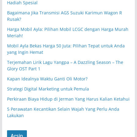
Hadiah Spesial
Bagaimana Jika Transmisi AGS Suzuki Karimun Wagon R
Rusak?
Harga Mobil Ayla: Pilihan Mobil LCGC dengan Harga Murah
Meriah!
Mobil Ayla Bekas Harga 50 Juta: Pilihan Tepat untuk Anda
yang Ingin Hemat
Terjemahan Lirik Lagu Yangpa – A Dazzling Season – The
Glory OST Part 1
Kapan Idealnya Waktu Ganti Oli Motor?
Strategi Digital Marketing untuk Pemula
Perkiraan Biaya Hidup di Jerman Yang Harus Kalian Ketahui
5 Perawatan Kecantikan Selain Wajah Yang Perlu Anda
Lakukan
Arsip