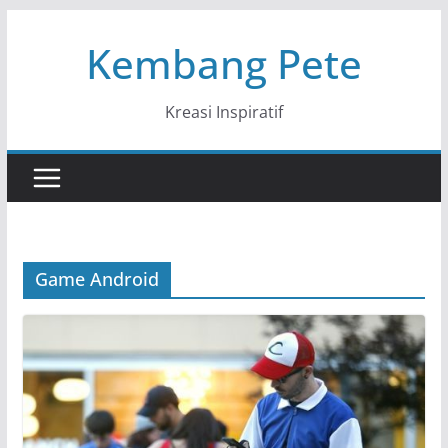
Skip
Kembang Pete
to
content
Kreasi Inspiratif
Game Android