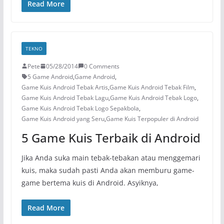
Read More
TEKNO
Pete
05/28/2014
0 Comments
5 Game Android
,
Game Android
,
Game Kuis Android Tebak Artis
,
Game Kuis Android Tebak Film
,
Game Kuis Android Tebak Lagu
,
Game Kuis Android Tebak Logo
,
Game Kuis Android Tebak Logo Sepakbola
,
Game Kuis Android yang Seru
,
Game Kuis Terpopuler di Android
5 Game Kuis Terbaik di Android
Jika Anda suka main tebak-tebakan atau menggemari
kuis, maka sudah pasti Anda akan memburu game-
game bertema kuis di Android. Asyiknya,
Read More