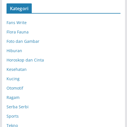
s
Kategori
i
p
Fans Write
Flora Fauna
Foto dan Gambar
Hiburan
Horoskop dan Cinta
Kesehatan
Kucing
Otomotif
Ragam
Serba Serbi
Sports
Tekno