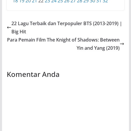
18
19
20
21
22
23
24
25
26
27
28
29
30
31
32
22 Lagu Terbaik dan Terpopuler BTS (2013-2019) |
Big Hit
Para Pemain Film The Knight of Shadows: Between
Yin and Yang (2019)
Komentar Anda