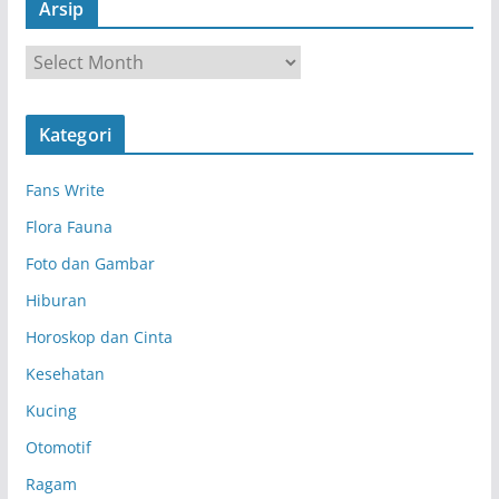
Arsip
A
r
s
Kategori
i
p
Fans Write
Flora Fauna
Foto dan Gambar
Hiburan
Horoskop dan Cinta
Kesehatan
Kucing
Otomotif
Ragam