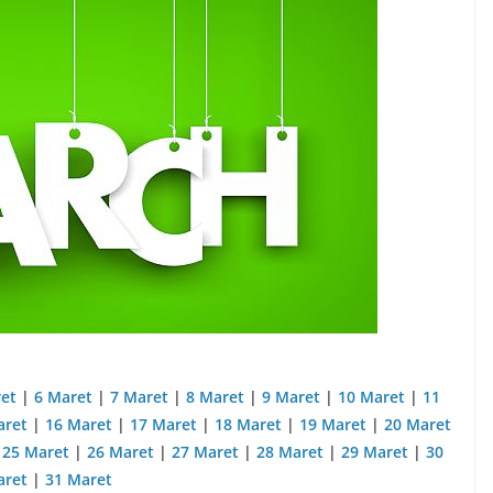
et
|
6 Maret
|
7 Maret
|
8 Maret
|
9 Maret
|
10 Maret
|
11
aret
|
16 Maret
|
17 Maret
|
18 Maret
|
19 Maret
|
20 Maret
|
25 Maret
|
26 Maret
|
27 Maret
|
28 Maret
|
29 Maret
|
30
ret
|
31 Maret