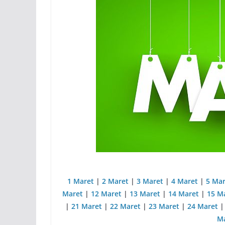
1 Maret
|
2 Maret
|
3 Maret
|
4 Maret
|
5 Mar
Maret
|
12 Maret
|
13 Maret
|
14 Maret
|
15 M
|
21 Maret
|
22 Maret
|
23 Maret
|
24 Maret
Ma