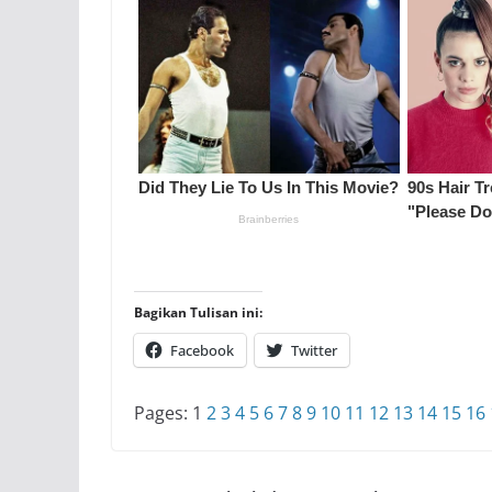
Bagikan Tulisan ini:
Facebook
Twitter
Pages:
1
2
3
4
5
6
7
8
9
10
11
12
13
14
15
16