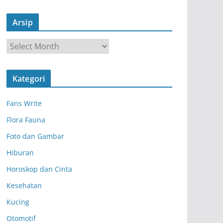
Arsip
A
r
s
Kategori
i
p
Fans Write
Flora Fauna
Foto dan Gambar
Hiburan
Horoskop dan Cinta
Kesehatan
Kucing
Otomotif