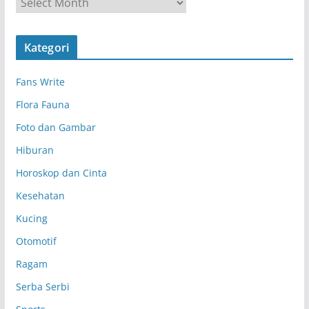
A
r
s
Kategori
i
p
Fans Write
Flora Fauna
Foto dan Gambar
Hiburan
Horoskop dan Cinta
Kesehatan
Kucing
Otomotif
Ragam
Serba Serbi