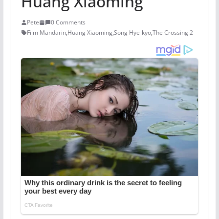
Huang Xiaoming
Pete
0 Comments
Film Mandarin
,
Huang Xiaoming
,
Song Hye-kyo
,
The Crossing 2