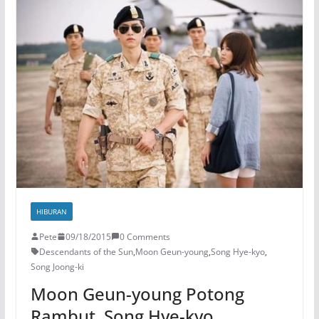
HIBURAN
Pete
09/18/2015
0 Comments
Descendants of the Sun
,
Moon Geun-young
,
Song Hye-kyo
,
Song Joong-ki
Moon Geun-young Potong
Rambut, Song Hye-kyo