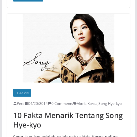
HIBURAN
Pete
04/20/2014
0 Comments
Aktris Korea
,
Song Hye-kyo
10 Fakta Menarik Tentang Song
Hye-kyo
Song Hye-kyo adalah salah satu aktris Korea paling