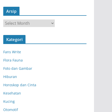
Arsip
A
r
s
Kategori
i
p
Fans Write
Flora Fauna
Foto dan Gambar
Hiburan
Horoskop dan Cinta
Kesehatan
Kucing
Otomotif