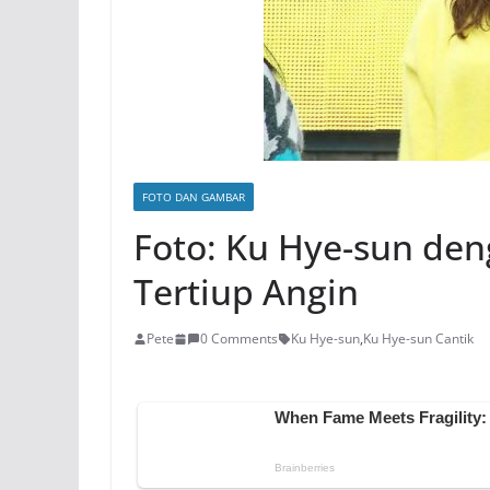
FOTO DAN GAMBAR
Foto: Ku Hye-sun de
Tertiup Angin
Pete
0 Comments
Ku Hye-sun
,
Ku Hye-sun Cantik