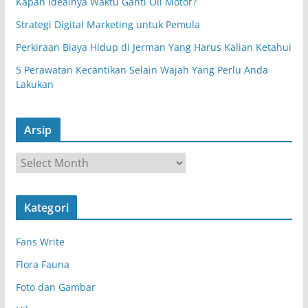
Kapan Idealnya Waktu Ganti Oli Motor?
Strategi Digital Marketing untuk Pemula
Perkiraan Biaya Hidup di Jerman Yang Harus Kalian Ketahui
5 Perawatan Kecantikan Selain Wajah Yang Perlu Anda
Lakukan
Arsip
A
r
s
Kategori
i
p
Fans Write
Flora Fauna
Foto dan Gambar