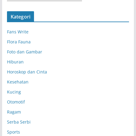
r
s
Kategori
i
p
Fans Write
Flora Fauna
Foto dan Gambar
Hiburan
Horoskop dan Cinta
Kesehatan
Kucing
Otomotif
Ragam
Serba Serbi
Sports