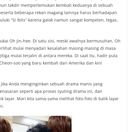
mun takdir mempertemukan kembali keduanya di sebuah
beserta beberapa rekan magang lainnya harus berhadapan
luki “Si Iblis” karena galak namun sangat kompeten, tegas,
kai Oh Jin-hee. Di satu sisi, meski awalnya bermusuhan, Oh
erlihat mulai menyadari kesalahan masing-masing di masa
iga mulai terjalin di antara mereka. Di saat itu, hadir pula
 Cheon-soo yang baru kembali dari Amerika dan kini
n jika Anda menginginkan sebuah drama manis yang
penasaran seperti apa proses syuting drama ini, dan
 layar. Mari kita sama-sama melihat foto-foto di balik layar
ni.