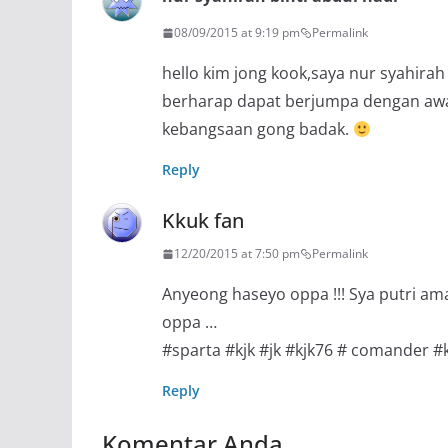
08/09/2015 at 9:19 pm
Permalink
hello kim jong kook,saya nur syahira
berharap dapat berjumpa dengan awak
kebangsaan gong badak.
Reply
Kkuk fan
12/20/2015 at 7:50 pm
Permalink
Anyeong haseyo oppa !!! Sya putri am
oppa …
#sparta #kjk #jk #kjk76 # comander #
Reply
Komentar Anda