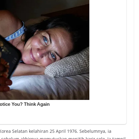
Korea Selatan kelahiran 25 April 1976. Sebelumnya, ia
, sebelum akhirnya memutuskan menitih karir solo. Ia tampil