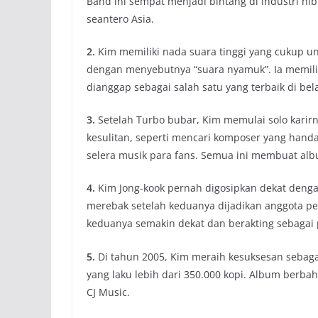
Band ini sempat menjadi bintang di industri h
seantero Asia.
2.
Kim memiliki nada suara tinggi yang cukup un
dengan menyebutnya “suara nyamuk”. Ia memiliki
dianggap sebagai salah satu yang terbaik di bel
3.
Setelah Turbo bubar, Kim memulai solo karir
kesulitan, seperti mencari komposer yang hand
selera musik para fans. Semua ini membuat al
4.
Kim Jong-kook pernah digosipkan dekat denga
merebak setelah keduanya dijadikan anggota p
keduanya semakin dekat dan berakting sebaga
5.
Di tahun 2005, Kim meraih kesuksesan sebaga
yang laku lebih dari 350.000 kopi. Album berbaha
CJ Music.