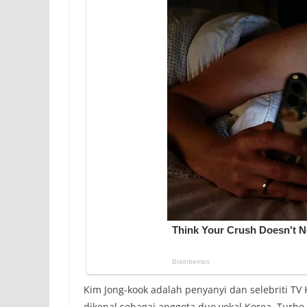
Kim Jong-kook adalah penyanyi dan selebriti TV 
dikenal sebagai anggota duo vokal Korea, Turbo