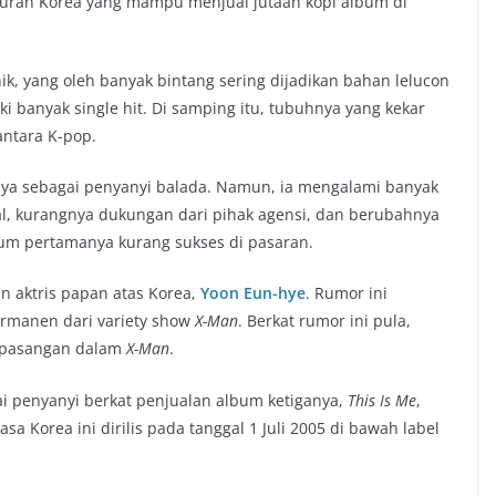
iburan Korea yang mampu menjual jutaan kopi album di
ik, yang oleh banyak bintang sering dijadikan bahan lelucon
 banyak single hit. Di samping itu, tubuhnya yang kekar
antara K-pop.
nya sebagai penyanyi balada. Namun, ia mengalami banyak
al, kurangnya dukungan dari pihak agensi, dan berubahnya
bum pertamanya kurang sukses di pasaran.
n aktris papan atas Korea,
Yoon Eun-hye
. Rumor ini
ermanen dari variety show
X-Man
. Berkat rumor ini pula,
i pasangan dalam
X-Man
.
i penyanyi berkat penjualan album ketiganya,
This Is Me
,
sa Korea ini dirilis pada tanggal 1 Juli 2005 di bawah label