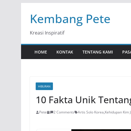
Skip
Kembang Pete
to
content
Kreasi Inspiratif
HOME
KONTAK
TENTANG KAMI
PAS
HIBURAN
10 Fakta Unik Tentan
Pete
2 Comments
Artis Solo Korea
,
Kehidupan Kim 