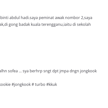
h binti abdul hadi.saya peminat awak nombor 2,saya
,di gong badak kuala terengganu,iaitu di sekolah
alhn sofea … sya berhrp sngt dpt jmpa dngn jongkook
kookie #jongkook # turbo #kkuk