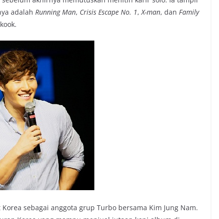
nya adalah
Running Man
,
Crisis Escape No. 1
,
X-man
, dan
Family
-kook.
 Korea sebagai anggota grup Turbo bersama Kim Jung Nam.