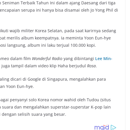
Seniman Terbaik Tahun Ini dalam ajang Daesang dari tiga
encapaian serupa ini hanya bisa disamai oleh Jo Yong Phil di
uti wajib militer Korea Selatan, pada saat karirnya sedang
mpat merilis album keempatnya. Ia meminta Yoon Eun-hye
si langsung, album ini laku terjual 100.000 kopi.
ameo dalam film
Wonderful Radio
yang dibintangi
Lee Min-
 juga tampil dalam video klip Haha berjudul
Rosa
.
aling dicari di Google di Singapura, mengalahkan para
 dan Yoon Eun-hye.
bagai penyanyi solo Korea nomor wahid oleh Tudou (situs
a suara dan mengalahkan superstar-superstar K-pop lain
 dengan selisih suara yang besar.