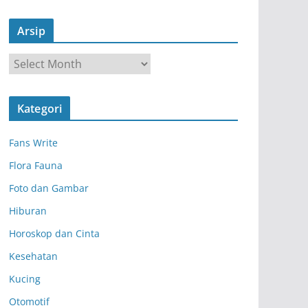
Arsip
A
r
s
Kategori
i
p
Fans Write
Flora Fauna
Foto dan Gambar
Hiburan
Horoskop dan Cinta
Kesehatan
Kucing
Otomotif