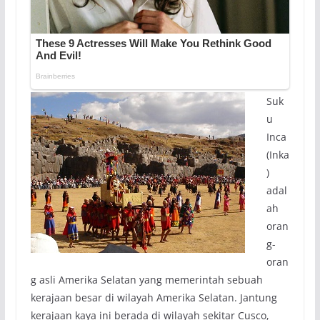
Suk
u
Inca
(Inka
)
adal
ah
oran
g-
oran
g asli Amerika Selatan yang memerintah sebuah
kerajaan besar di wilayah Amerika Selatan. Jantung
kerajaan kaya ini berada di wilayah sekitar Cusco,