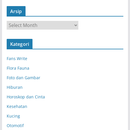
Arsip
A
r
s
Kategori
i
p
Fans Write
Flora Fauna
Foto dan Gambar
Hiburan
Horoskop dan Cinta
Kesehatan
Kucing
Otomotif