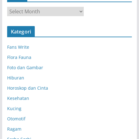
A
r
s
Kategori
i
p
Fans Write
Flora Fauna
Foto dan Gambar
Hiburan
Horoskop dan Cinta
Kesehatan
Kucing
Otomotif
Ragam