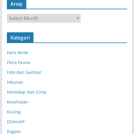
Arsip
A
r
s
Kategori
i
p
Fans Write
Flora Fauna
Foto dan Gambar
Hiburan
Horoskop dan Cinta
Kesehatan
Kucing
Otomotif
Ragam