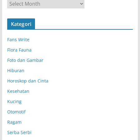
A
r
s
Kategori
i
p
Fans Write
Flora Fauna
Foto dan Gambar
Hiburan
Horoskop dan Cinta
Kesehatan
Kucing
Otomotif
Ragam
Serba Serbi