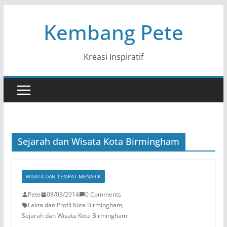
Skip
Kembang Pete
to
content
Kreasi Inspiratif
Sejarah dan Wisata Kota Birmingham
WISATA DAN TEMPAT MENARIK
Pete
08/03/2014
0 Comments
Fakta dan Profil Kota Birmingham
,
Sejarah dan Wisata Kota Birmingham