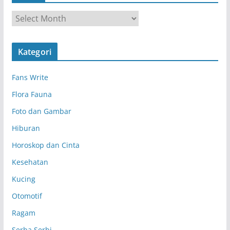
A
r
s
Kategori
i
p
Fans Write
Flora Fauna
Foto dan Gambar
Hiburan
Horoskop dan Cinta
Kesehatan
Kucing
Otomotif
Ragam
Serba Serbi