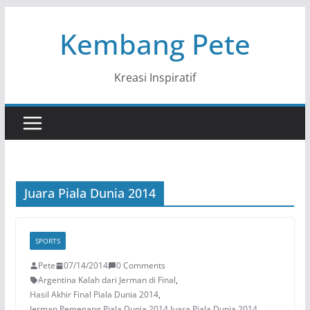
Skip
Kembang Pete
to
content
Kreasi Inspiratif
Juara Piala Dunia 2014
SPORTS
Pete
07/14/2014
0 Comments
Argentina Kalah dari Jerman di Final
,
Hasil Akhir Final Piala Dunia 2014
,
Jerman Pemenang Piala Dunia 2014
,
Juara Piala Dunia 2014
,