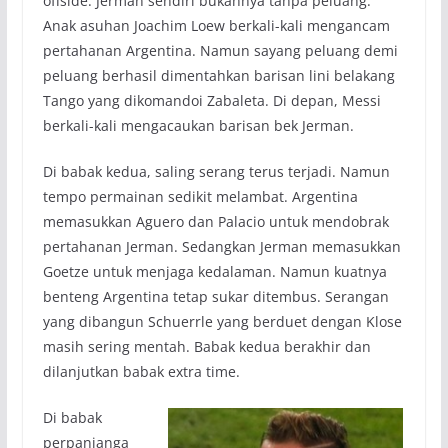
offside. Jerman sendiri bukannya tanpa peluang.
Anak asuhan Joachim Loew berkali-kali mengancam
pertahanan Argentina. Namun sayang peluang demi
peluang berhasil dimentahkan barisan lini belakang
Tango yang dikomandoi Zabaleta. Di depan, Messi
berkali-kali mengacaukan barisan bek Jerman.
Di babak kedua, saling serang terus terjadi. Namun
tempo permainan sedikit melambat. Argentina
memasukkan Aguero dan Palacio untuk mendobrak
pertahanan Jerman. Sedangkan Jerman memasukkan
Goetze untuk menjaga kedalaman. Namun kuatnya
benteng Argentina tetap sukar ditembus. Serangan
yang dibangun Schuerrle yang berduet dengan Klose
masih sering mentah. Babak kedua berakhir dan
dilanjutkan babak extra time.
Di babak
perpanjanga