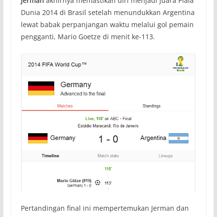
Jerman
akhirnya memastikan diri menjadi juara Piala
Dunia 2014 di Brasil setelah menundukkan Argentina
lewat babak perpanjangan waktu melalui gol pemain
pengganti, Mario Goetze di menit ke-113.
Pertandingan final ini mempertemukan Jerman dan