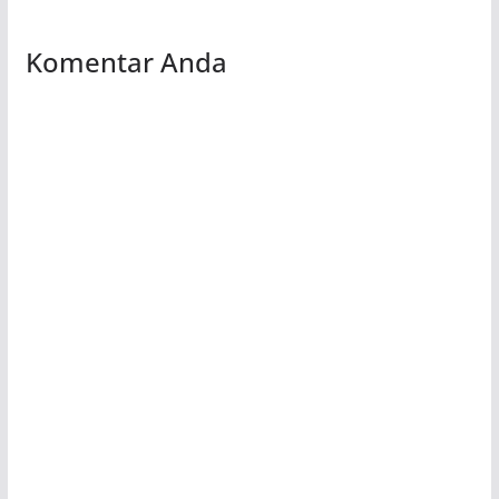
Komentar Anda