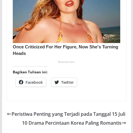
Bagikan Tulisan ini:
Facebook
Twitter
Peristiwa Penting yang Terjadi pada Tanggal 15 Juli
10 Drama Percintaan Korea Paling Romantis