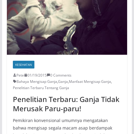
KESEHATAN
Pete
01/19/2015
0 Comments
Bahaya Mengisap Ganja
,
Ganja
,
Manfaat Mengisap Ganja
,
Penelitian Terbaru Tentang Ganja
Penelitian Terbaru: Ganja Tidak
Merusak Paru-paru!
Pemikiran konvensional umumnya mengatakan
bahwa mengisap segala macam asap berdampak