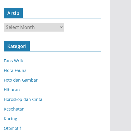
Arsip
A
r
s
Kategori
i
p
Fans Write
Flora Fauna
Foto dan Gambar
Hiburan
Horoskop dan Cinta
Kesehatan
Kucing
Otomotif