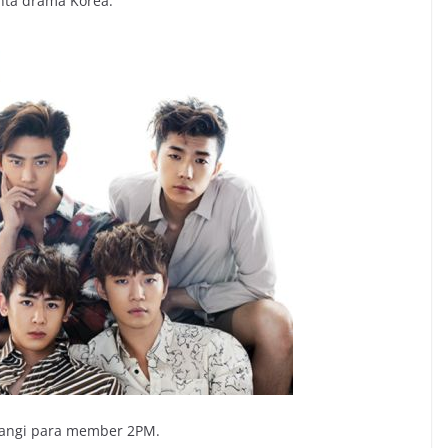
nta drama Korea.
ntangi para member 2PM.