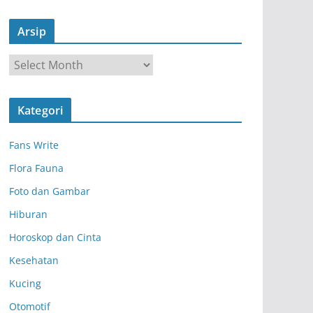
Arsip
A
r
s
Kategori
i
p
Fans Write
Flora Fauna
Foto dan Gambar
Hiburan
Horoskop dan Cinta
Kesehatan
Kucing
Otomotif