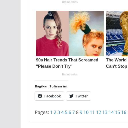
Bagikan Tulisan ini:
Facebook
Twitter
Pages:
1
2
3
4
5
6
7
8
9
10
11
12
13
14
15
16