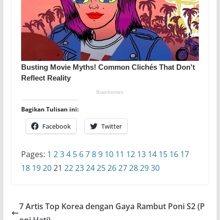
Bagikan Tulisan ini:
Facebook
Twitter
Pages:
1
2
3
4
5
6
7
8
9
10
11
12
13
14
15
16
17
18
19
20
21
22
23
24
25
26
27
28
29
30
7 Artis Top Korea dengan Gaya Rambut Poni S2 (P
oni Hati)