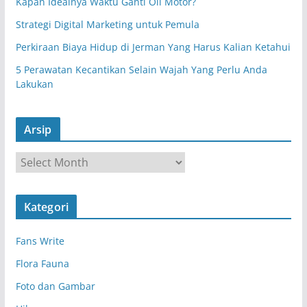
Kapan Idealnya Waktu Ganti Oli Motor?
Strategi Digital Marketing untuk Pemula
Perkiraan Biaya Hidup di Jerman Yang Harus Kalian Ketahui
5 Perawatan Kecantikan Selain Wajah Yang Perlu Anda
Lakukan
Arsip
A
r
s
Kategori
i
p
Fans Write
Flora Fauna
Foto dan Gambar