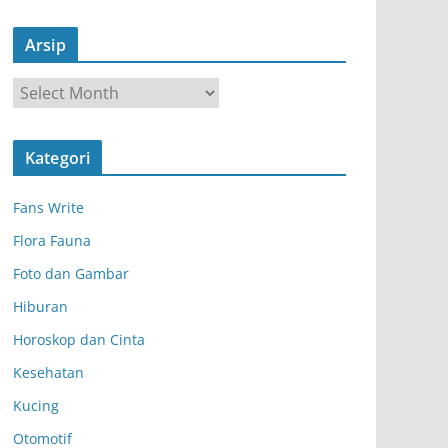
Arsip
A
r
s
Kategori
i
p
Fans Write
Flora Fauna
Foto dan Gambar
Hiburan
Horoskop dan Cinta
Kesehatan
Kucing
Otomotif