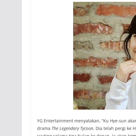
YG Entertainment menyatakan, “Ku Hye-sun aka
drama
The Legendary Tycoon
. Dia telah pergi ke
syuting selama tiga bulan ke depan. Ia akan k