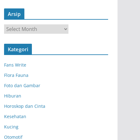
Arsip
A
r
s
Kategori
i
p
Fans Write
Flora Fauna
Foto dan Gambar
Hiburan
Horoskop dan Cinta
Kesehatan
Kucing
Otomotif