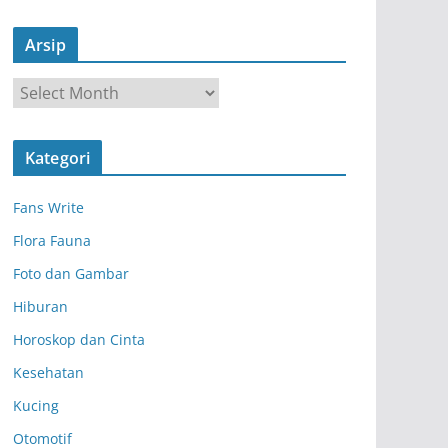
Arsip
A
r
s
Kategori
i
p
Fans Write
Flora Fauna
Foto dan Gambar
Hiburan
Horoskop dan Cinta
Kesehatan
Kucing
Otomotif