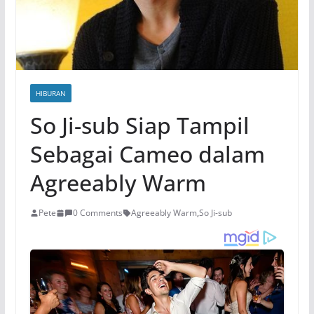
HIBURAN
So Ji-sub Siap Tampil
Sebagai Cameo dalam
Agreeably Warm
Pete
0 Comments
Agreeably Warm
,
So Ji-sub