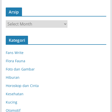
Arsip
A
r
s
Kategori
i
p
Fans Write
Flora Fauna
Foto dan Gambar
Hiburan
Horoskop dan Cinta
Kesehatan
Kucing
Otomotif