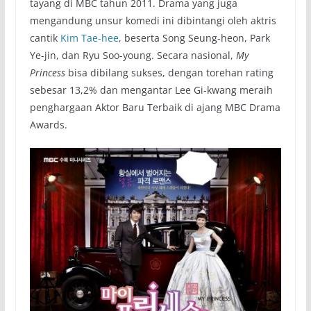
tayang di MBC tahun 2011. Drama yang juga
mengandung unsur komedi ini dibintangi oleh aktris
cantik
Kim Tae-hee
, beserta Song Seung-heon, Park
Ye-jin, dan Ryu Soo-young. Secara nasional,
My
Princess
bisa dibilang sukses, dengan torehan rating
sebesar 13,2% dan mengantar Lee Gi-kwang meraih
penghargaan Aktor Baru Terbaik di ajang MBC Drama
Awards.