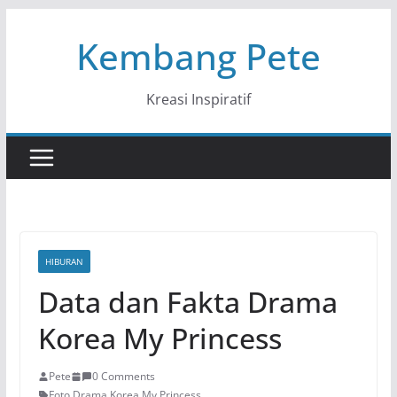
Skip
Kembang Pete
to
content
Kreasi Inspiratif
HIBURAN
Data dan Fakta Drama
Korea My Princess
Pete
0 Comments
Foto Drama Korea My Princess
,