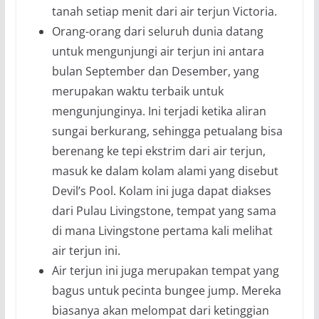
tanah setiap menit dari air terjun Victoria.
Orang-orang dari seluruh dunia datang
untuk mengunjungi air terjun ini antara
bulan September dan Desember, yang
merupakan waktu terbaik untuk
mengunjunginya. Ini terjadi ketika aliran
sungai berkurang, sehingga petualang bisa
berenang ke tepi ekstrim dari air terjun,
masuk ke dalam kolam alami yang disebut
Devil’s Pool. Kolam ini juga dapat diakses
dari Pulau Livingstone, tempat yang sama
di mana Livingstone pertama kali melihat
air terjun ini.
Air terjun ini juga merupakan tempat yang
bagus untuk pecinta bungee jump. Mereka
biasanya akan melompat dari ketinggian