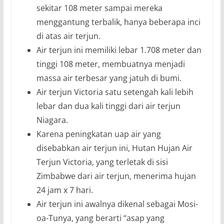
sekitar 108 meter sampai mereka
menggantung terbalik, hanya beberapa inci
di atas air terjun.
Air terjun ini memiliki lebar 1.708 meter dan
tinggi 108 meter, membuatnya menjadi
massa air terbesar yang jatuh di bumi.
Air terjun Victoria satu setengah kali lebih
lebar dan dua kali tinggi dari air terjun
Niagara.
Karena peningkatan uap air yang
disebabkan air terjun ini, Hutan Hujan Air
Terjun Victoria, yang terletak di sisi
Zimbabwe dari air terjun, menerima hujan
24 jam x 7 hari.
Air terjun ini awalnya dikenal sebagai Mosi-
oa-Tunya, yang berarti “asap yang