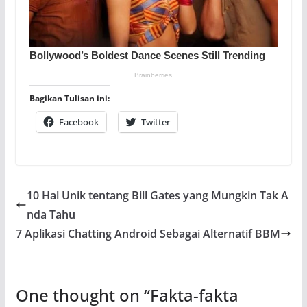
Bagikan Tulisan ini:
Facebook
Twitter
10 Hal Unik tentang Bill Gates yang Mungkin Tak A
nda Tahu
7 Aplikasi Chatting Android Sebagai Alternatif BBM
One thought on “
Fakta-fakta