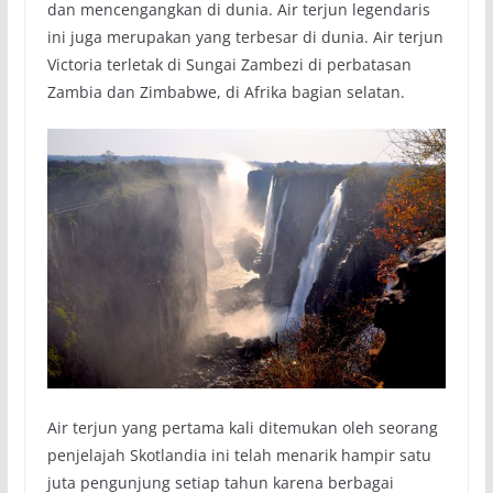
dan mencengangkan di dunia. Air terjun legendaris
ini juga merupakan yang terbesar di dunia. Air terjun
Victoria terletak di Sungai Zambezi di perbatasan
Zambia dan Zimbabwe, di Afrika bagian selatan.
Air terjun yang pertama kali ditemukan oleh seorang
penjelajah Skotlandia ini telah menarik hampir satu
juta pengunjung setiap tahun karena berbagai