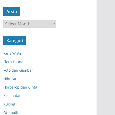
Arsip
A
r
s
Kategori
i
p
Fans Write
Flora Fauna
Foto dan Gambar
Hiburan
Horoskop dan Cinta
Kesehatan
Kucing
Otomotif