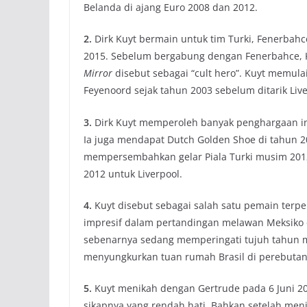
Belanda di ajang Euro 2008 dan 2012.
2.
Dirk Kuyt bermain untuk tim Turki, Fenerbahc
2015. Sebelum bergabung dengan Fenerbahce, Ku
Mirror
disebut sebagai “cult hero”. Kuyt memulai
Feyenoord sejak tahun 2003 sebelum ditarik Live
3.
Dirk Kuyt memperoleh banyak penghargaan ind
Ia juga mendapat Dutch Golden Shoe di tahun 20
mempersembahkan gelar Piala Turki musim 2012
2012 untuk Liverpool.
4.
Kuyt disebut sebagai salah satu pemain terpe
impresif dalam pertandingan melawan Meksiko d
sebenarnya sedang memperingati tujuh tahun m
menyungkurkan tuan rumah Brasil di perebutan 
5.
Kuyt menikah dengan Gertrude pada 6 Juni 20
sikapnya yang rendah hati. Bahkan setelah menik