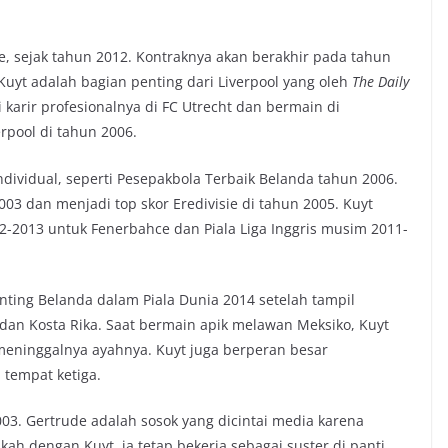
e, sejak tahun 2012. Kontraknya akan berakhir pada tahun
yt adalah bagian penting dari Liverpool yang oleh
The Daily
 karir profesionalnya di FC Utrecht dan bermain di
rpool di tahun 2006.
ividual, seperti Pesepakbola Terbaik Belanda tahun 2006.
03 dan menjadi top skor Eredivisie di tahun 2005. Kuyt
-2013 untuk Fenerbahce dan Piala Liga Inggris musim 2011-
nting Belanda dalam Piala Dunia 2014 setelah tampil
an Kosta Rika. Saat bermain apik melawan Meksiko, Kuyt
eninggalnya ayahnya. Kuyt juga berperan besar
tempat ketiga.
03. Gertrude adalah sosok yang dicintai media karena
ah dengan Kuyt, ia tetap bekerja sebagai suster di panti