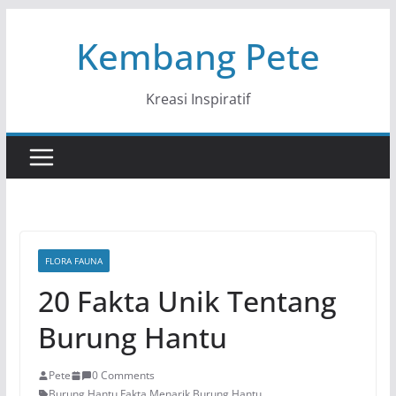
Skip
Kembang Pete
to
content
Kreasi Inspiratif
FLORA FAUNA
20 Fakta Unik Tentang
Burung Hantu
Pete
0 Comments
Burung Hantu
,
Fakta Menarik Burung Hantu
,