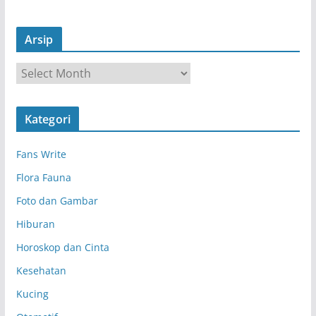
Arsip
A
r
s
Kategori
i
p
Fans Write
Flora Fauna
Foto dan Gambar
Hiburan
Horoskop dan Cinta
Kesehatan
Kucing