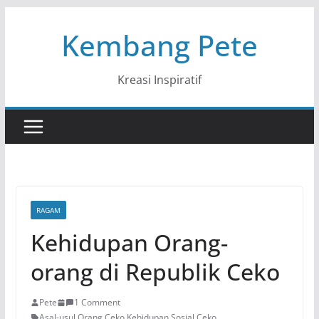
Skip
Kembang Pete
to
content
Kreasi Inspiratif
RAGAM
Kehidupan Orang-
orang di Republik Ceko
Pete
1 Comment
Asal-usul Orang Ceko
,
Kehidupan Sosial Ceko
,