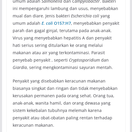
umum adalah
Salmonella
dan
Campylobacter
. Bakteri
ini mempengaruhi lambung dan usus, menyebabkan
mual dan diare. Jenis bakteri
Escherichia coli
yang
umum adalah
E. coli
O157:H7
, menyebabkan penyakit
parah dan gagal ginjal, terutama pada anak-anak.
Virus yang menyebabkan hepatitis A dan penyakit
hati serius sering ditularkan ke orang melalui
makanan atau air yang terkontaminasi. Parasit
penyebab penyakit , seperti
Cryptosporidium
dan
Giardia
, sering mengkontaminasi sayuran mentah.
Penyakit yang disebabkan keracunan makanan
biasanya singkat dan ringan dan tidak menyebabkan
kerusakan permanen pada orang sehat. Orang tua,
anak-anak, wanita hamil, dan orang dewasa yang
sistem kekebalan tubuhnya melemah karena
penyakit atau obat-obatan paling rentan terhadap
keracunan makanan.