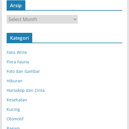
Arsip
A
r
s
Kategori
i
p
Fans Write
Flora Fauna
Foto dan Gambar
Hiburan
Horoskop dan Cinta
Kesehatan
Kucing
Otomotif
Ragam