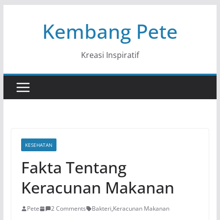
Skip
Kembang Pete
to
content
Kreasi Inspiratif
KESEHATAN
Fakta Tentang
Keracunan Makanan
Pete
2 Comments
Bakteri
,
Keracunan Makanan