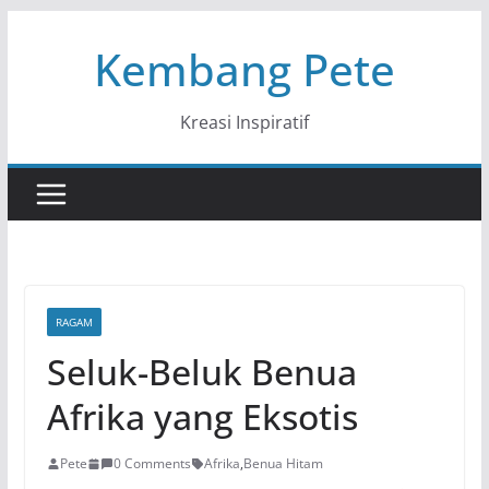
Skip
Kembang Pete
to
content
Kreasi Inspiratif
RAGAM
Seluk-Beluk Benua
Afrika yang Eksotis
Pete
0 Comments
Afrika
,
Benua Hitam