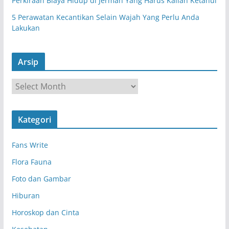
Perkiraan Biaya Hidup di Jerman Yang Harus Kalian Ketahui
5 Perawatan Kecantikan Selain Wajah Yang Perlu Anda
Lakukan
Arsip
A
r
s
Kategori
i
p
Fans Write
Flora Fauna
Foto dan Gambar
Hiburan
Horoskop dan Cinta