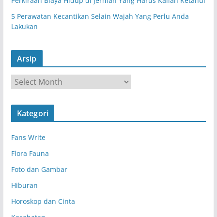
Perkiraan Biaya Hidup di Jerman Yang Harus Kalian Ketahui
5 Perawatan Kecantikan Selain Wajah Yang Perlu Anda
Lakukan
Arsip
A
r
s
Kategori
i
p
Fans Write
Flora Fauna
Foto dan Gambar
Hiburan
Horoskop dan Cinta