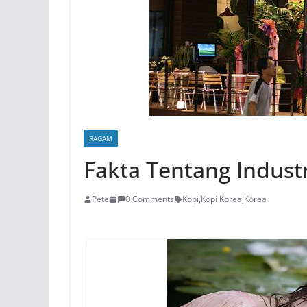
RAGAM
Fakta Tentang Industr
Pete
0 Comments
Kopi
,
Kopi Korea
,
Korea