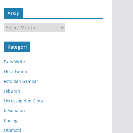
Arsip
A
r
s
Kategori
i
p
Fans Write
Flora Fauna
Foto dan Gambar
Hiburan
Horoskop dan Cinta
Kesehatan
Kucing
Otomotif