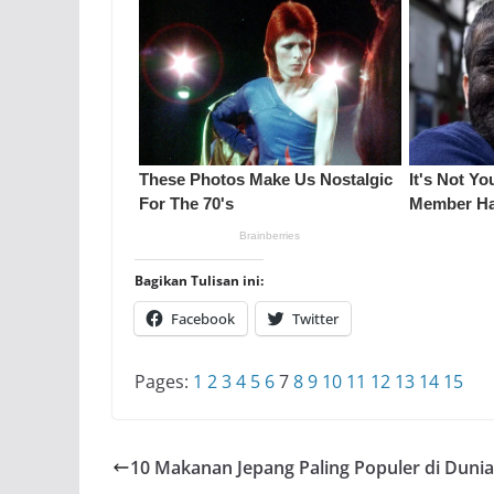
Bagikan Tulisan ini:
Facebook
Twitter
Pages:
1
2
3
4
5
6
7
8
9
10
11
12
13
14
15
10 Makanan Jepang Paling Populer di Dunia