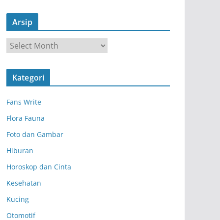
Arsip
A
r
s
Kategori
i
p
Fans Write
Flora Fauna
Foto dan Gambar
Hiburan
Horoskop dan Cinta
Kesehatan
Kucing
Otomotif