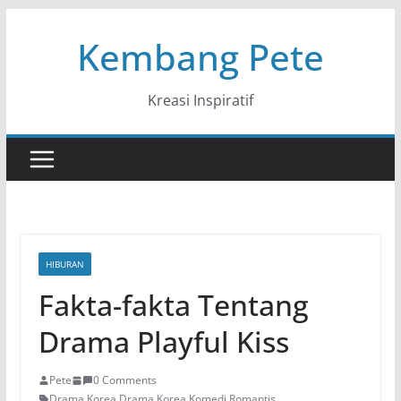
Skip
Kembang Pete
to
content
Kreasi Inspiratif
HIBURAN
Fakta-fakta Tentang
Drama Playful Kiss
Pete
0 Comments
Drama Korea
,
Drama Korea Komedi Romantis
,