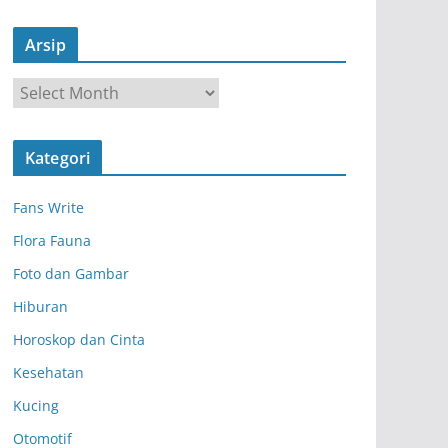
Arsip
A
r
s
Kategori
i
p
Fans Write
Flora Fauna
Foto dan Gambar
Hiburan
Horoskop dan Cinta
Kesehatan
Kucing
Otomotif