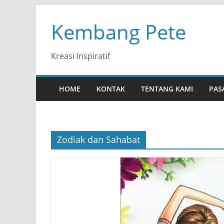
Skip
Kembang Pete
to
content
Kreasi Inspiratif
HOME
KONTAK
TENTANG KAMI
PAS
Zodiak dan Sahabat