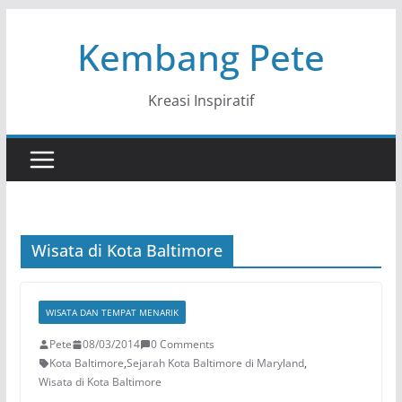
Skip
Kembang Pete
to
content
Kreasi Inspiratif
Wisata di Kota Baltimore
WISATA DAN TEMPAT MENARIK
Pete
08/03/2014
0 Comments
Kota Baltimore
,
Sejarah Kota Baltimore di Maryland
,
Wisata di Kota Baltimore