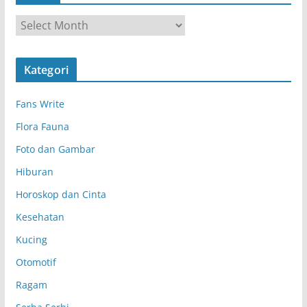
A
r
s
Kategori
i
p
Fans Write
Flora Fauna
Foto dan Gambar
Hiburan
Horoskop dan Cinta
Kesehatan
Kucing
Otomotif
Ragam