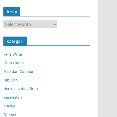
Arsip
A
r
s
Kategori
i
p
Fans Write
Flora Fauna
Foto dan Gambar
Hiburan
Horoskop dan Cinta
Kesehatan
Kucing
Otomotif