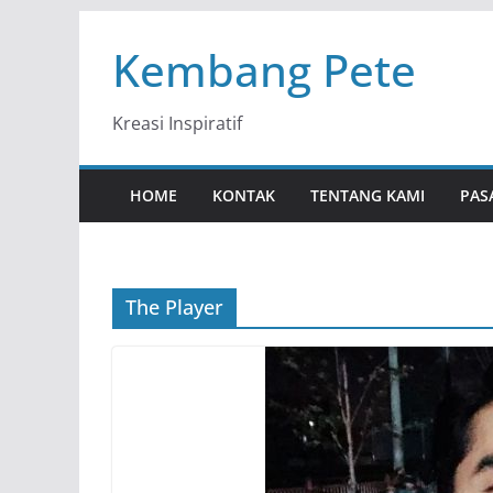
Skip
Kembang Pete
to
content
Kreasi Inspiratif
HOME
KONTAK
TENTANG KAMI
PAS
The Player