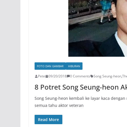
FOTO DAN GAMBAR
HIBURAN
Pete
09/20/2018
0 Comments
Song Seung-heon
,
Th
8 Potret Song Seung-heon Ak
Song Seung-heon kembali ke layar kaca dengan
semua tahu aktor veteran
Read More