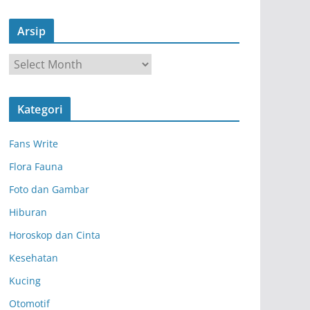
Arsip
A
r
s
Kategori
i
p
Fans Write
Flora Fauna
Foto dan Gambar
Hiburan
Horoskop dan Cinta
Kesehatan
Kucing
Otomotif