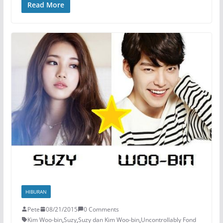
Read More
HIBURAN
Pete
08/21/2015
0 Comments
Kim Woo-bin
,
Suzy
,
Suzy dan Kim Woo-bin
,
Uncontrollably Fond