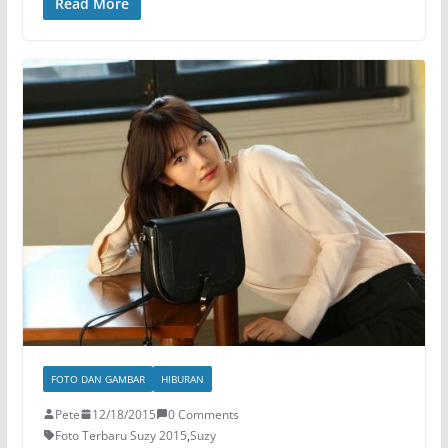
Read More
FOTO DAN GAMBAR
HIBURAN
Pete
12/18/2015
0 Comments
Foto Terbaru Suzy 2015
,
Suzy